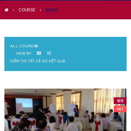
COURSE
#NEW
VIEW BY
HIỂN THỊ TẤT CẢ %D KẾT QUẢ
NEW
HOT