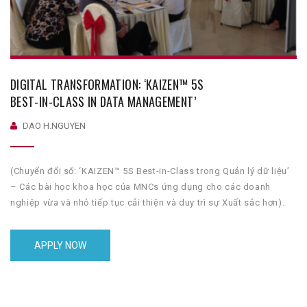
DIGITAL TRANSFORMATION: ‘KAIZEN™ 5S
BEST-IN-CLASS IN DATA MANAGEMENT’
DAO H.NGUYEN
(Chuyển đổi số: ‘KAIZEN™ 5S Best-in-Class trong Quản lý dữ liệu’
– Các bài học khoa học của MNCs ứng dụng cho các doanh
nghiệp vừa và nhỏ tiếp tục cải thiện và duy trì sự Xuất sắc hơn).
Digital Transformation: ‘KAIZEN™ 5S Best-in-Class in Data
Management’ – The MNCs’ science lessons for SMEs & […]
APPLY NOW